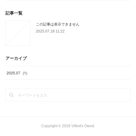
記事一覧
この記事は表示できません
2025.07.18 11:22
アーカイブ
2025
.
07
(
1
)
Copyright ©
2026
V9bet's Ownd
.