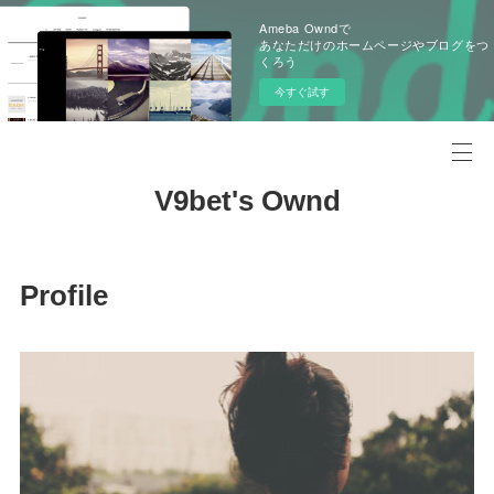
Ameba Owndで
あなただけのホームページやブログをつ
くろう
今すぐ試す
V9bet's Ownd
Profile